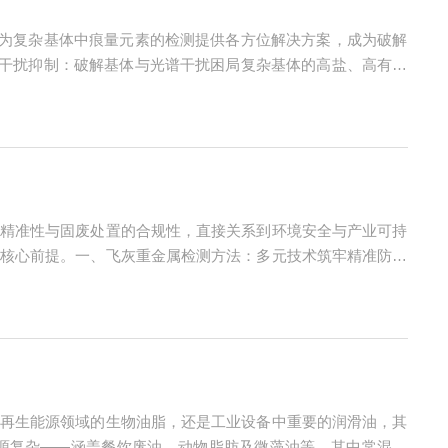
，为复杂基体中痕量元素的检测提供各方位解决方案，成为破解
级干扰抑制：破解基体与光谱干扰困局复杂基体的高盐、高有机
现精准破局。针对光谱干扰，采用三级防控策略：优先从数据库
精准性与固废处置的合规性，直接关系到环境安全与产业可持
核心前提。一、飞灰重金属检测方法：多元技术筑牢精准防线
的核心光谱分析法凭借高灵敏度与强准确性，成为重金属检测的
再生能源领域的生物油脂，还是工业设备中重要的润滑油，其
源复杂——涵盖餐饮废油、动物脂肪及微藻油等，其中常混杂