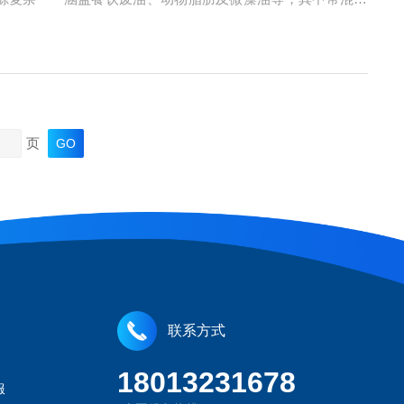
率骤降，例如硫元素含量超过5ppm即可使镍基催化剂活性降
页
联系方式
18013231678
服