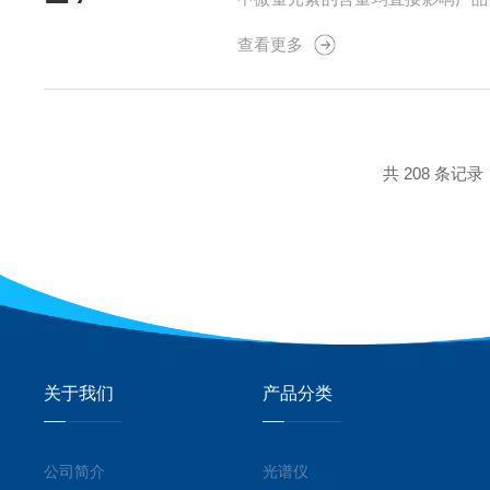
铅、汞、镉等重金属以及钠、钙等
查看更多
低40%，而氯离子则会加速设备腐蚀
共 208 条记录
关于我们
产品分类
公司简介
光谱仪