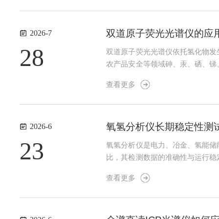
双道原子荧光光谱仪的应
2026-7
28
双道原子荧光光谱仪依托氢化物发
农产品安全等领域砷、汞、硒、锑
仪器工作原理简述样品经前处理消
查看更多
源能量跃迁至激发态，去激发过程发
氧氢分析仪长期稳定性测
2026-6
23
氧氢分析仪是电力、冶金、氢能储
比，其检测数据的准确性与运行稳
征仪器在长时间连续通电运行、持
查看更多
用要求的重要依据，因此开展氧氢分