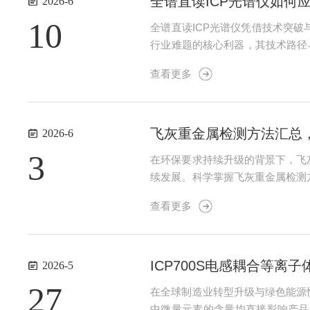
全谱直读ICP光谱仪如何
2026-6
10
全谱直读ICP光谱仪凭借技术突
行业难题的核心利器，其技术路径
物及多元素共存特性，易引发基体
查看更多
中筛选无重叠、低背景的特征谱线，
飞灰重金属检测方法汇总
2026-6
3
在环保要求持续升级的背景下，飞
续发展。科学掌握飞灰重金属检测
该检测需依托成熟技术，兼顾精准
查看更多
主流手段。原子吸收光谱法（AAS）
ICP700S电感耦合等
2026-5
27
在全球制造业转型升级与绿色能源
中微量元素的含量均直接影响产品