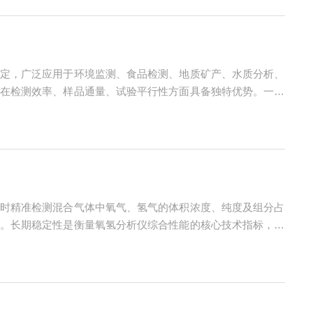
定，广泛应用于环境监测、食品检测、地质矿产、水质分析、
在检测效率、样品通量、试验平行性方面具备独特优势。一、
原子化器，在氢火焰作用下原子化。待测原子吸收特征激发光
时精准检测混合气体中氧气、氢气的体积浓度、纯度及组分占
。长期稳定性是衡量氧氢分析仪综合性能的核心技术指标，表
，是判定仪器是否满足工业在线连续监测、现场不间断值守使