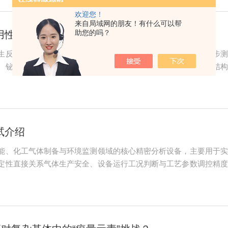
欢迎您！
来自局域网的朋友！有什么可以帮
助您的吗？
用性能分析
生反应与双通道光学检测架构，可实现两种可形成氢化物元素同步测
、铋等痕量重金属检测。相较于传统单道原子荧光设备，双通道结构
解后，与载流还原剂充分混合，生成挥发性氢化物气体；由载气带入
射特征荧光。双道...
试介绍
能、化工气体制备与环境监测领域的核心精密分析设备，主要用于实
定性直接关系气体生产安全、设备运行工况判断与工艺参数调控精度
续气体采样监测工况下，抵抗环境扰动、器件老化、信号漂移的能力
析仪长期稳定性测...