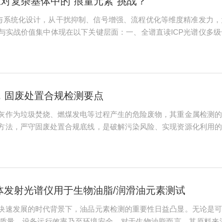
应对复杂基体中的“痕量元素”挑战？
破与系统化设计，从干扰抑制、信号增强、流程优化等维度精准发力
与实战价值集中体现在以下关键层面：一、全谱直读ICP光谱仪多
物理干扰、光谱重叠等核心难题，直读ICP光谱仪通过分层防控实
避开铁等富...
，固废处置合规检测要点
灰作为垃圾焚烧、燃煤发电等过程产生的危险废物，其重金属检测的
方法，严守固废处置合规底线，是破解污染风险、实现资源化利用的
度与效率，形成多层次检测体系。1.光谱分析法：实验室精准检测
通过测定元素...
离子体发射光谱仪用于生物油脂/润滑油元素测试
快速发展的时代背景下，油品元素检测的重要性日益凸显。无论是可
质量、设备运行效率乃至环境安全。对于生物油脂而言，其原料来