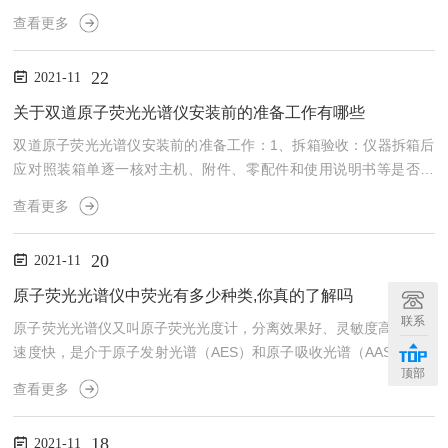
叶、木材、食品、乳制品（如牛奶）。2、节能减排：燃料、煤、油
查看更多
品的成分分析。3、环境监测：混肥、废弃物、软泥、煤泥、煤泥、
泥沙、肥料、杀虫剂和木材、固液废弃物。4、地质材料：海洋和河
22
2021-11
流沉积物、土壤、岩石和矿物。5、化工及医药产品：精细化工产
品、医药产品、催化剂、有机金属化合物、聚合物、合成橡胶、皮
关于双道原子荧光光谱仪安装前的准备工作有哪些
革、纤维材料和纺织产品。6、物理性能：水泥、陶瓷、玻璃纤维、
双道原子荧光光谱仪安装前的准备工作：1、拆箱验收：仪器拆箱后
轮...
应对照装箱单逐一核对主机、附件、零配件和使用说明书等是否齐
全，同时要检查仪器外壳是否有损伤。如发现问题应及时向厂家提
查看更多
出，以便找出原因。2、请仔细阅读仪器使用说明书，熟悉仪器的原
理、结构、安装步骤和使用方法。3、准备好供电电源、气路管道、
20
2021-11
废液桶和元素灯。4、如果用户需要厂家派人安装，请提前通知厂
方，以便安排人员前往安装调试。双道原子荧光光谱仪工艺操作流
原子荧光光谱仪中荧光有多少种类,你真的了解吗
程：1、打开实验室电源开关，稳压电源。保持仪器处于关闭状态。
联系
原子荧光光谱仪又叫原子荧光光度计，分离效果好、灵敏度高、分析
2、更换...
速度快，是介于原子发射光谱（AES）和原子吸收光谱（AAS）之间
顶部
的光谱分析技术。原子荧光光谱仪荧光的种类有很多种，有共振荧
查看更多
光、直跃荧光、阶跃荧光等......处于基态或低能态的原子,吸收光源中
的共振辐射跃迁到高能态,处于高能态的原子在返回基态或相同低能
18
2021-11