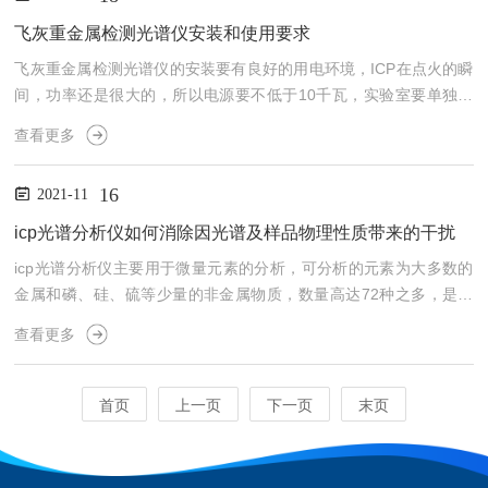
态的过程中,发射出与激发光源辐射相同波长的荧光,这种荧光称为共
振荧光。非共振荧光又可分为直跃线荧光、阶跃线荧光和反斯托克斯
飞灰重金属检测光谱仪安装和使用要求
荧光。当处于基态的价电子受激跃迁至高能态（E2...
飞灰重金属检测光谱仪的安装要有良好的用电环境，ICP在点火的瞬
间，功率还是很大的，所以电源要不低于10千瓦，实验室要单独供
电，特别是企业，不要和其它大功率的生产设备共用电源，因为其它
查看更多
大功率设备启动时会对仪器测试造成比较大的影响，甚至损坏仪器。
电压要相对稳定，频率也要稳定，可以用示波器去监测，要有良好的
16
2021-11
正弦波形，不能有脉冲或方波。最好要有稳压电源，向厂家咨讯购买
何种型号的稳压电源。不是每一种稳压电源都是可以使用的。我也曾
icp光谱分析仪如何消除因光谱及样品物理性质带来的干扰
遇到过电的问题，企业有可控硅生产线，结果整个电网频率不稳，...
icp光谱分析仪主要用于微量元素的分析，可分析的元素为大多数的
金属和磷、硅、硫等少量的非金属物质，数量高达72种之多，是当
前光谱分析中迅速灵敏的一种仪器。采用等离子光学接口完成消除水
查看更多
平观测时尾焰的影响、全谱CCD技术和多视角等离子体定位等新技
术，有高灵敏度、高精度以及波长范围宽等特性。icp光谱分析仪分
析过程中有时会受到一些不利因素干扰，导致分析数值不准确，就好
首页
上一页
下一页
末页
比说光谱或样品物理性质干扰，因此就需要用不同的方法去消除此类
干扰，这对于新手来说还是存在一定难度，但并不是不能解决，...