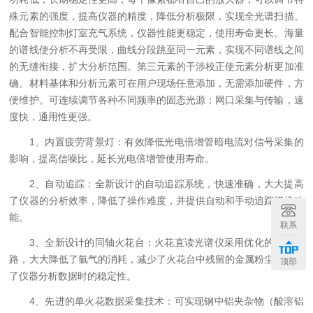
殊元素的强度，提高仪器的精度，降低分析极限，实现全光谱扫描。
配合智能控制灯室充气系统，仪器性能更稳定，使用寿命更长。海量
的谱线使分析不再受限，曲线分段跳至同一元素，实现不同谱线之间
的无缝衔接，扩大分析范围。第三元素的干涉校正使元素分析更加准
确。材料基体和分析元素可在用户现场任意添加，无需添加硬件，方
便维护。可连续调节各种不同频率的固态光源；网口采集与传输，速
度快，通用性更强。
1、内置疲劳背景灯：有效降低光电倍增管暗电流对信号采集的
影响，提高信噪比，延长光电倍增管使用寿命。
2、自动追踪：全新设计的自动追踪系统，快速准确，大大提高
了仪器的分析效率，降低了操作难度，并提供自动和手动追踪切换功
能。
联系
3、全新设计的同轴火花台：火花直读光谱仪采用优化的内部气
路，大大降低了氩气的消耗，减少了火花台中残留的金属粉尘，提​​高
顶部
了仪器分析数据时的稳定性。
4、先进的单火花数据采集技术：可实现钢中铝夹杂物（酸溶铝