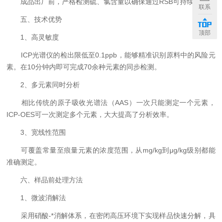
成品出厂前，严格检测硫、氯含量以确保通过RSB可持续认证。
联系
五、技术优势
顶部
1、高灵敏度
ICP光谱仪的检出限低至0.1ppb，能够精准识别原料中的风险元
素。在10分钟内即可完成70余种元素的同步检测。
2、多元素同时分析
相比传统的原子吸收光谱法（AAS）一次只能测定一个元素，
ICP-OES可一次测定多个元素，大大提高了分析效率。
3、宽线性范围
可覆盖常量至痕量元素的浓度范围，从mg/kg到μg/kg级别都能
准确测定。
六、样品前处理方法
1、微波消解法
采用硝酸-*消解体系，在密闭高压环境下实现样品快速分解，具