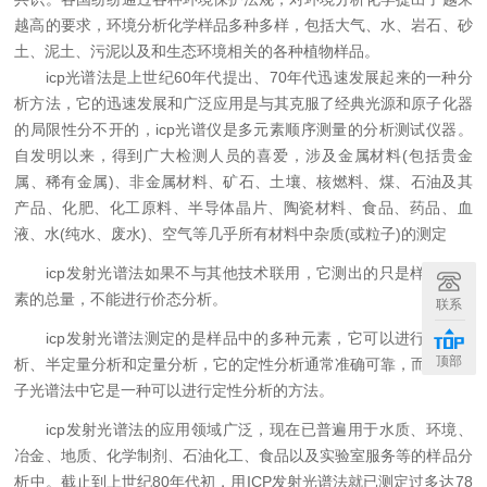
越高的要求，环境分析化学样品多种多样，包括大气、水、岩石、砂
土、泥土、污泥以及和生态环境相关的各种植物样品。
icp光谱法是上世纪60年代提出、70年代迅速发展起来的一种分
析方法，它的迅速发展和广泛应用是与其克服了经典光源和原子化器
的局限性分不开的，icp光谱仪是多元素顺序测量的分析测试仪器。
自发明以来，得到广大检测人员的喜爱，涉及金属材料(包括贵金
属、稀有金属)、非金属材料、矿石、土壤、核燃料、煤、石油及其
产品、化肥、化工原料、半导体晶片、陶瓷材料、食品、药品、血
液、水(纯水、废水)、空气等几乎所有材料中杂质(或粒子)的测定
icp发射光谱法如果不与其他技术联用，它测出的只是样品中元
素的总量，不能进行价态分析。
联系
icp发射光谱法测定的是样品中的多种元素，它可以进行定性分
顶部
析、半定量分析和定量分析，它的定性分析通常准确可靠，而且在原
子光谱法中它是一种可以进行定性分析的方法。
icp发射光谱法的应用领域广泛，现在已普遍用于水质、环境、
冶金、地质、化学制剂、石油化工、食品以及实验室服务等的样品分
析中。截止到上世纪80年代初，用ICP发射光谱法就已测定过多达78