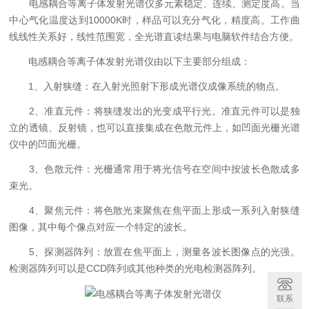
电感耦合等离子体发射光谱仪多元素稳定、连续、测定度高。当
中心气化温度达到10000K时，样品可以充分气化，精度高。工作曲
线线性关系好，线性范围宽，全光谱直读结果与电脑软件结合方便。
电感耦合等离子体发射光谱仪由以下主要部分组成：
1、入射狭缝：在入射光照射下形成光谱仪成像系统的物点。
2、准直元件：将狭缝发出的光变成平行光。准直元件可以是独
立的透镜、反射镜，也可以直接集成在色散元件上，如凹面光栅光谱
仪中的凹面光栅。
3、色散元件：光栅通常用于将光信号在空间中按波长色散成多
束光。
4、聚焦元件：将色散光束聚焦在焦平面上形成一系列入射狭缝
图像，其中每个像点对应一个特定的波长。
5、探测器阵列：放置在焦平面上，测量各波长图像点的光强。
检测器阵列可以是CCD阵列或其他种类的光电检测器阵列。
联系