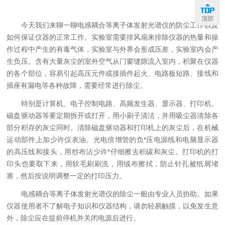
顶部
今天我们来聊一聊电感耦合等离子体发射光谱仪的防尘工作以及
如何保证仪器的正常工作。实验室需要排风扇来排除仪器的热量和操
作过程中产生的有毒气体，实验室与外界会形成压差，实验室内会产
生负压。含有大量灰尘的室外空气从门窗缝隙流入室内，积聚在仪器
的各个部位，容易引起高压元件或接插件起火、电路板短路、接线和
插座有漏电等各种故障，需要经常进行除尘。
特别是计算机、电子控制电路、高频发生器、显示器、打印机、
磁盘驱动器等要定期拆开或打开，用小刷子清洁，并用吸尘器清除各
部分积存的灰尘同时。清除磁盘驱动器和打印机上的灰尘后，在机械
运动部件上加少许仪表油。光电倍增管的负*压电源线和电脑显示器
的高压线和接头，用纱布沾少许*仔细擦去积碳和灰尘。打印机的打
印头也要取下来，用软毛刷刷洗，用绒布擦拭，防止针孔被纸屑堵
塞，然后按说明调整一定的打印压力。
电感耦合等离子体发射光谱仪的除尘一般由专业人员协助。如果
仪器使用者不了解电子知识和仪器结构，请勿轻易触摸，以免发生意
外，除尘应在提前停机并关闭电源后进行。