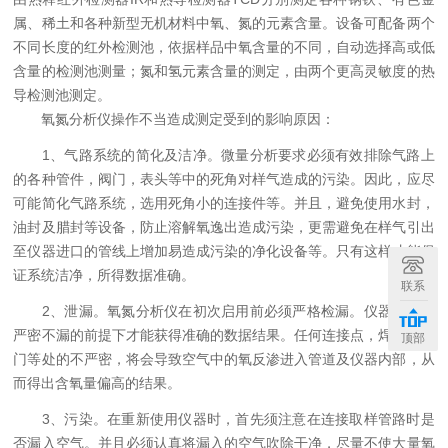
属、稀土和各种新型无机材料中氧、氮的元素含量。设备可配备两个
不同长度的红外检测池，依据样品中氧含量的不同，自动选择高或低
含量的检测池测量；氮和氢元素含量的测定，由两个更高灵敏度的热
导检测池测定。
氧氮分析仪操作不当造成测定受到的影响原因：
1、气路系统的简化及洁净。微量分析要求必须有效排除气路上
的各种管件，阀门，表头等中的死角对样气造成的污染。因此，应尽
可能简化气路系统，选用死角小的连接件等。并且，避免使用水封，
油封及腊封等设备，防止溶解氧逸出造成污染，更需避免在样气引出
至仪器进口的管线上增加易造成污染的净化设备等。只有这样才能保
证系统洁净，所得数据准确。
联系
2、泄漏。氧氮分析仪在初次启用前必须严格检漏。仪器只有在
严密不漏的前提下才能获得准确的数据结果。任何连接点，焊点，阀
顶部
门等处的不严密，将会导致空气中的氧反渗进入管道及仪器内部，从
而得出含氧量偏高的结果。
3、污染。在重新使用仪器时，首先须注意在连接取样管路时是
否漏入空气。并且必须认真将漏入的空气吹除干净，尽量不使大量氧