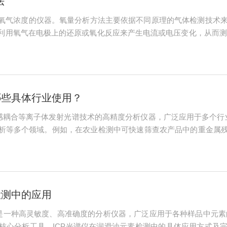
法
氧气浓度的仪器。氧量分析方法主要依据不同原理的气体检测技术来
利用氧气在电极上的还原或氧化反应来产生电流或电压变化，从而测
电解质溶液组成。当气体通过电极时，氧气分子在工作电极上发生还
气体中的氧气浓...
哪些具体行业使用？
电感耦合等离子体发射光谱技术的高精度分析仪器，广泛应用于多个行
析等多个领域。例如，在农业检测中可快速筛查农产品中的重金属残
灵敏度（ppb级）及宽动态范围，广泛适用于以下行业：1.环境监
....
检测中的应用
仪是一种高灵敏度、高准确度的分析仪器，广泛应用于各种样品中元
核心分析工具。ICP光谱仪在润滑油元素检测中的具体应用方式及完