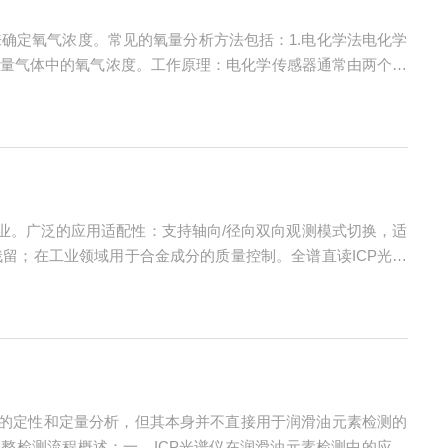
确定氧气浓度。常见的氧量分析方法包括：1.电化学法电化学
量气体中的氧气浓度。工作原理：电化学传感器通常由两个电
原反应，生成电流。该电流的强度与氧气的浓度成正比，通过
业。广泛的应用适配性：支持轴向/径向双向观测模式切换，适
留；在工业领域用于合金成分的质量控制。全谱直读ICP光谱
测：检测水体、土壤、大气中的重金属（如铅、镉、铬）及污染
素的定性和定量分析，但其本身并不直接用于润滑油元素检测的
整检测流程概述：一、ICP光谱仪在润滑油元素检测中的应用