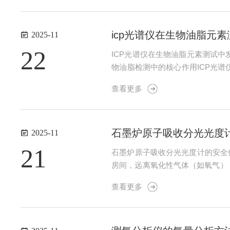
icp光谱仪在生物油脂元
2025-11
22
ICP光谱仪在生物油脂元素测试
物油脂检测中的核心作用ICP光
将油脂样品中的金属元素激发至电
查看更多
藻油等，其成分中常混杂铅、汞、镉
石墨炉原子吸收分光光度
2025-11
21
石墨炉原子吸收分光光度计的安全
房间，远离氧化性气体（如氧气），压
风险。氩气保护：石墨炉需使用纯度≥
查看更多
墨管损坏。2....