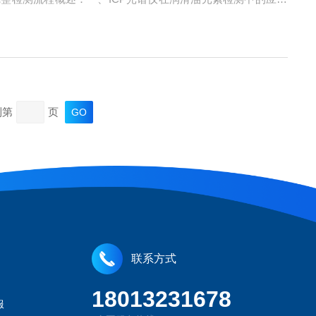
，释放出待测元素。消解方法可能包括酸消解、微波消解等。-
到第
页
联系方式
18013231678
服