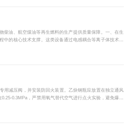
生物柴油、航空煤油等再生燃料的生产提供质量保障。一、在生
进程中的核心技术支撑。这类设备通过电感耦合等离子体技术，
性生物再生油脂的原料来源复杂，包含餐饮废油、动物脂肪及微
用专用减压阀，并安装防回火装置。乙炔钢瓶应放置在独立通风
25-0.3MPa，严禁用氧气替代空气进行点火实验，避免爆炸
气路流量需保持在1.2-1.5L/min，避免流量不足导致石