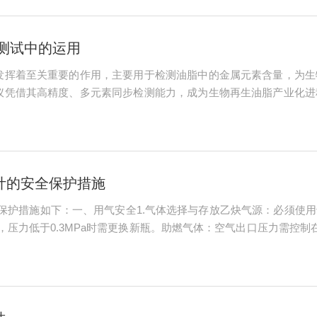
素测试中的运用
中发挥着至关重要的作用，主要用于检测油脂中的金属元素含量，为
谱仪凭借其高精度、多元素同步检测能力，成为生物再生油脂产业化
离状态，通过特征光谱分析实现ppb级痕量检测。二、检测的必要
等重金属及...
计的安全保护措施
保护措施如下：一、用气安全1.气体选择与存放乙炔气源：必须使
力低于0.3MPa时需更换新瓶。助燃气体：空气出口压力需控制在0.
99%的氩气作为保护气体，防止石墨管氧化。内气路流量由软件控制，外