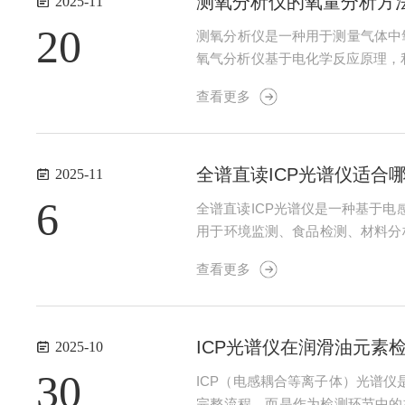
测氧分析仪的氧量分析方
2025-11
20
测氧分析仪是一种用于测量气体中
氧气分析仪基于电化学反应原理，
极（工作电极和参比电极）和一个
查看更多
测量电流的变化，可以准确地计算出
全谱直读ICP光谱仪适合
2025-11
6
全谱直读ICP光谱仪是一种基于
用于环境监测、食品检测、材料分
仪凭借其多元素同步检测能力、高
查看更多
物，满足污染源追踪与生态评估需求。2
ICP光谱仪在润滑油元素
2025-10
30
ICP（电感耦合等离子体）光谱
完整流程，而是作为检测环节中的