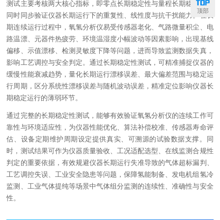
测试主要考核两大核心指标，即零点长期稳定性与量程长期稳定性，
顶部
同时同步验证仪器长期运行下的重复性、线性度与抗干扰能力。在长
期连续运行过程中，氧氢分析仪易受传感器老化、气路微量积尘、电
路温漂、元器件热疲劳、环境温湿度小幅波动等因素影响，出现基线
偏移、示值漂移、检测灵敏度下降等问题，进而导致监测数据失真，
影响工艺调控与安全判定。通过长期稳定性测试，可精准捕捉仪器的
缓慢性能衰减趋势，量化长期运行漂移误差、最大偏差范围与稳定运
行周期，区分系统性漂移误差与随机波动误差，精准定位影响仪器长
期稳定运行的薄弱环节。
通过完整的长期稳定性测试，能够有效验证氧氢分析仪的连续工作可
靠性与环境适应性，为仪器性能优化、算法补偿校准、传感器寿命评
估、设备定期维护周期设定提供真实、可溯源的试验数据支撑。同
时，测试结果可作为仪器质量验收、工况适配选型、在线监测合规性
判定的重要依据，有效规避仪器长期运行失准导致的气体超标漏判、
工艺调控失误、工业安全隐患等问题，保障氢能制备、发电机组氢冷
监测、工业气体提纯等场景中气体组分监测的连续性、准确性与安全
性。