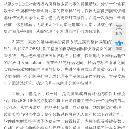
从紫外到近红外全谱段内所有被激发元素的特征谱线。分析一个含有
数十种金属和部分非金属元素的复杂样品时，仪器无需像扫描式仪器
那样依次测量每个元素，也无需更换灯或条件，而是一次曝光，全谱
获取。这意味着，无论测定1个元素还是60个元素，其核心的数据采
集时间几乎相同，从而实现了分析通量的几何级数增长。
联系
3.第三，高效的进样与样品切换系统是实现整体高速的“交通枢
纽”。现代ICP-OES配备了精密的自动进样器和快速切换的雾化器/炬
顶部
管系统。自动进样器能按照预设程序，精准、快速地将不同样品瓶中
的溶液引入nebulizer，并在样品与样品之间、样品与标准溶液之间
实现极短滞留时间的冲洗与切换。先进的串联或双通道雾化设计，甚
至能在同一个分析序列中无缝处理不同基体或浓度的样品，大程度减
少了因清洗炬管、稳定信号带来的非分析等待时间。
4.最后，也是不可缺一环，是高度集成与智能化的软件工作流
程。现代ICP-OES的控制软件将上述硬件能力整合为一个流畅的自动
化闭环。从方法建立、样品序列编排、自动稀释、到数据实时处理、
质量监控与报告生成，整个分析过程可在无人值守模式下连续运行。
软件能实时监控等离子体稳定性、背景校正、内标响应等关键参数，
自动进行校准曲线的拟合与样品浓度的反演，并将结果即时存入数据