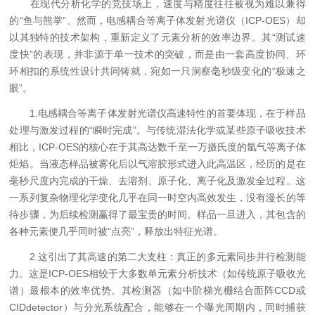
在现代分析化学的竞技场上，速度与精度往往被视为难以兼得
的“鱼与熊掌”。然而，电感耦合等离子体发射光谱仪（ICP-OES）却
以其独特的技术架构，重新定义了元素分析的效率边界。其“测试速
度快”的表现，并非源于单一技术的突破，而是由一套高度协同、环
环相扣的系统性设计共同铸就，宛如一只洞察毫秒级变化的“极速之
眼”。
1.电感耦合等离子体发射光谱仪高速特性的首要体现，在于样品
处理与激发过程的“瞬时完成”。与传统湿法化学或某些原子吸收技术
相比，ICP-OES的核心在于其高达数千至一万摄氏度的氩气等离子体
炬焰。当液态样品被雾化后以气溶胶形式进入此高温区，经历的是在
毫秒尺度内完成的干燥、去溶剂、原子化、离子化及激发全过程。这
一系列复杂物理化学变化几乎在同一时空内高效发生，没有漫长的等
待步骤，为后续检测赢得了最宝贵的时间。样品一旦进入，其包含的
各种元素便几乎同时被“点亮”，释放出特征光谱。
2.这引出了其高速的第二大支柱：真正的多元素同步并行检测能
力。这是ICP-OES相较于大多数单元素分析技术（如传统原子吸收光
谱）最根本的效率优势。其检测器（如中阶梯光栅结合面阵CCD或
CIDdetector）与分光系统配合，能够在一个曝光周期内，同时捕获