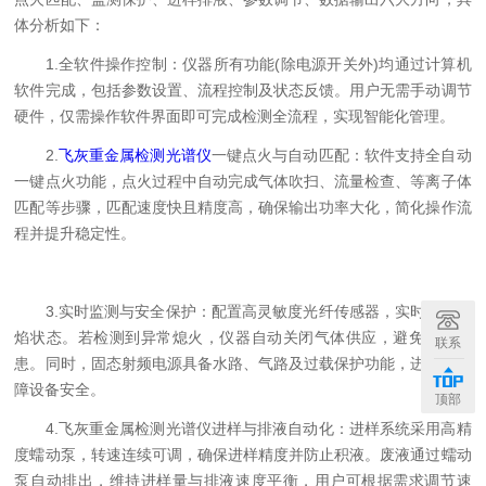
体分析如下：
1.全软件操作控制：仪器所有功能(除电源开关外)均通过计算机
软件完成，包括参数设置、流程控制及状态反馈。用户无需手动调节
硬件，仅需操作软件界面即可完成检测全流程，实现智能化管理。
2.
飞灰重金属检测光谱仪
一键点火与自动匹配：软件支持全自动
一键点火功能，点火过程中自动完成气体吹扫、流量检查、等离子体
匹配等步骤，匹配速度快且精度高，确保输出功率大化，简化操作流
程并提升稳定性。
3.实时监测与安全保护：配置高灵敏度光纤传感器，实时监测火
焰状态。若检测到异常熄火，仪器自动关闭气体供应，避免安全隐
联系
患。同时，固态射频电源具备水路、气路及过载保护功能，进一步保
障设备安全。
顶部
4.飞灰重金属检测光谱仪进样与排液自动化：进样系统采用高精
度蠕动泵，转速连续可调，确保进样精度并防止积液。废液通过蠕动
泵自动排出，维持进样量与排液速度平衡，用户可根据需求调节速