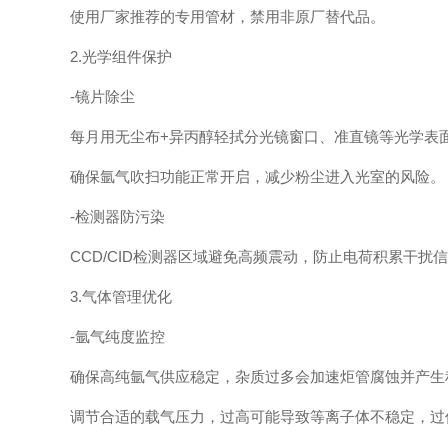
使用厂家推荐的专用管材，禁用非原厂替代品。
2.光学组件保护
-镜片除尘
每月用无尘布+异丙醇轻拭分光镜窗口、准直镜等光学表面
确保氩气吹扫功能正常开启，减少粉尘进入光室的风险。
-检测器防污染
CCD/CID检测器区域避免高频震动，防止电荷积累干扰
3.气体管理优化
-氩气纯度监控
确保高纯氩气供应稳定，杂质过多会加速炬管腐蚀并产生
调节合适的载气压力，过高可能导致等离子体不稳定，过