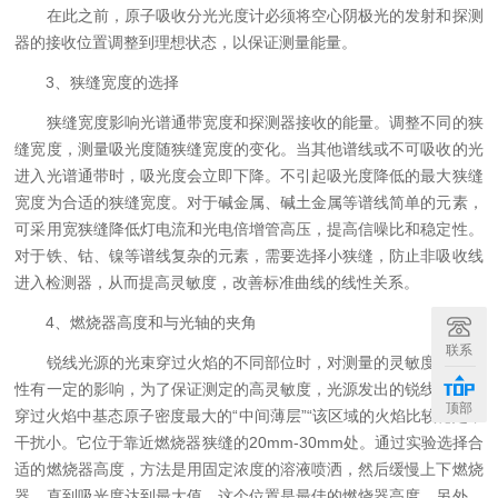
在此之前，原子吸收分光光度计必须将空心阴极光的发射和探测
器的接收位置调整到理想状态，以保证测量能量。
3、狭缝宽度的选择
狭缝宽度影响光谱通带宽度和探测器接收的能量。调整不同的狭
缝宽度，测量吸光度随狭缝宽度的变化。当其他谱线或不可吸收的光
进入光谱通带时，吸光度会立即下降。不引起吸光度降低的最大狭缝
宽度为合适的狭缝宽度。对于碱金属、碱土金属等谱线简单的元素，
可采用宽狭缝降低灯电流和光电倍增管高压，提高信噪比和稳定性。
对于铁、钴、镍等谱线复杂的元素，需要选择小狭缝，防止非吸收线
进入检测器，从而提高灵敏度，改善标准曲线的线性关系。
4、燃烧器高度和与光轴的夹角
联系
锐线光源的光束穿过火焰的不同部位时，对测量的灵敏度和稳定
性有一定的影响，为了保证测定的高灵敏度，光源发出的锐线光应该
顶部
穿过火焰中基态原子密度最大的“中间薄层”“该区域的火焰比较稳定，
干扰小。它位于靠近燃烧器狭缝的20mm-30mm处。通过实验选择合
适的燃烧器高度，方法是用固定浓度的溶液喷洒，然后缓慢上下燃烧
器，直到吸光度达到最大值，这个位置是最佳的燃烧器高度。另外，